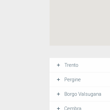
Trento
Pergine
Borgo Valsugana
Cembra