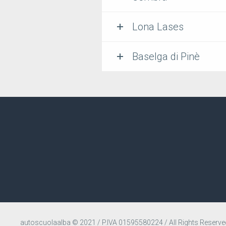
Lona Lases
Baselga di Pinè
autoscuolaalba © 2021 / P.IVA 01595580224 / All Rights Reserve