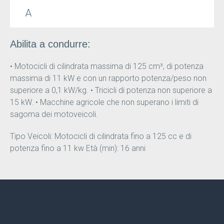
A
Abilita a condurre:
• Motocicli di cilindrata massima di 125 cm³, di potenza
massima di 11 kW e con un rapporto potenza/peso non
superiore a 0,1 kW/kg. • Tricicli di potenza non superiore a
15 kW. • Macchine agricole che non superano i limiti di
sagoma dei motoveicoli.
Tipo Veicoli: Motocicli di cilindrata fino a 125 cc e di
potenza fino a 11 kw Età (min): 16 anni